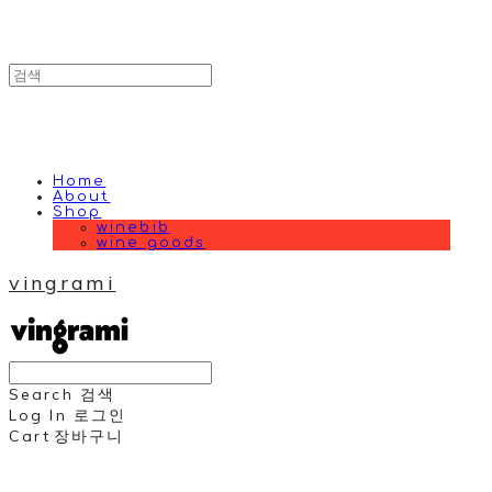
Home
About
Shop
winebib
wine goods
vingrami
Search
검색
Log In
로그인
Cart
장바구니