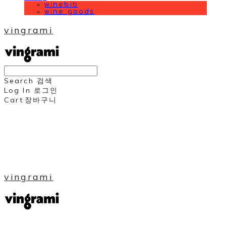
winebib
wine goods
vingrami
Search
검색
Log In
로그인
Cart
장바구니
vingrami